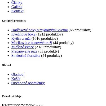
Články
Galéria
Kontakt
Kategórie produktov
Darčekové boxy s mydlovými kvetmi
6
6 produktov
Kvetinové boxy
12
12 produktov
Kytice z ruží
16
16 produktov
Macíkovia z penových ruží
4
4 produkty
Miešané kytice
29
29 produktov
Preparované ruže
3
3 produkty
Smútočná floristika
4
4 produkty
Obchod
Obchod
Košík
Obchodné podmienky
Kontaktné údaje
KVETINOVY DOM, s.r.o.