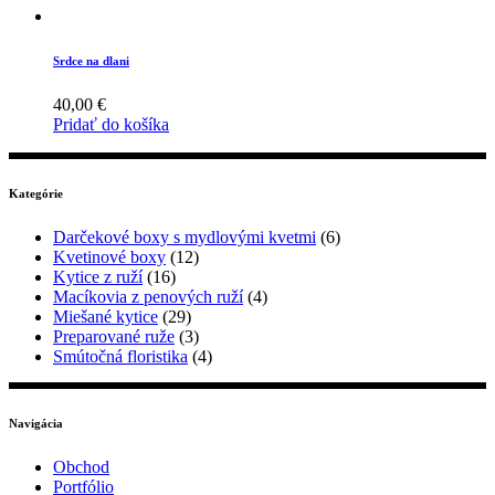
Srdce na dlani
40,00
€
Pridať do košíka
Kategórie
Darčekové boxy s mydlovými kvetmi
(6)
Kvetinové boxy
(12)
Kytice z ruží
(16)
Macíkovia z penových ruží
(4)
Miešané kytice
(29)
Preparované ruže
(3)
Smútočná floristika
(4)
Navigácia
Obchod
Portfólio