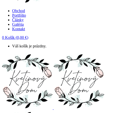
Obchod
Portfólio
Články
Galéria
Kontakt
0
Košík
(
0,00
€
)
Váš košík je prázdny.