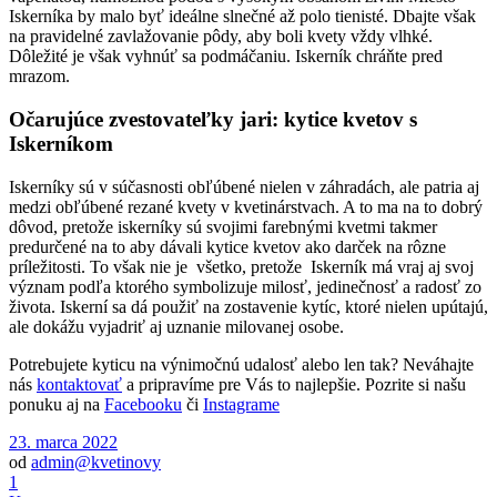
Iskerníka by malo byť ideálne slnečné až polo tienisté. Dbajte však
na pravidelné zavlažovanie pôdy, aby boli kvety vždy vlhké.
Dôležité je však vyhnúť sa podmáčaniu. Iskerník chráňte pred
mrazom.
Očarujúce zvestovateľky jari: kytice kvetov s
Iskerníkom
Iskerníky sú v súčasnosti obľúbené nielen v záhradách, ale patria aj
medzi obľúbené rezané kvety v kvetinárstvach. A to ma na to dobrý
dôvod, pretože iskerníky sú svojimi farebnými kvetmi takmer
predurčené na to aby dávali kytice kvetov ako darček na rôzne
príležitosti. To však nie je všetko, pretože Iskerník má vraj aj svoj
význam podľa ktorého symbolizuje milosť, jedinečnosť a radosť zo
života. Iskerní sa dá použiť na zostavenie kytíc, ktoré nielen upútajú,
ale dokážu vyjadriť aj uznanie milovanej osobe.
Potrebujete kyticu na výnimočnú udalosť alebo len tak? Neváhajte
nás
kontaktovať
a pripravíme pre Vás to najlepšie. Pozrite si našu
ponuku aj na
Facebooku
či
Instagrame
23. marca 2022
od
admin@kvetinovy
1