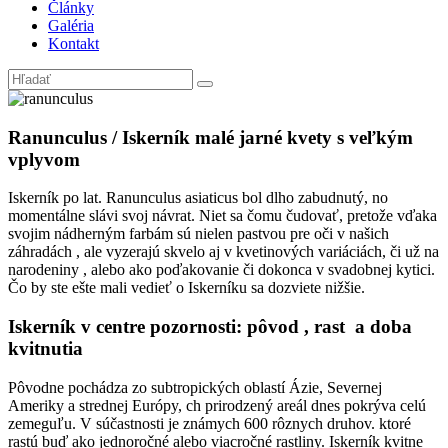
Články
Galéria
Kontakt
Ranunculus / Iskerník malé jarné kvety s veľkým
vplyvom
Iskerník po lat. Ranunculus asiaticus bol dlho zabudnutý, no
momentálne slávi svoj návrat. Niet sa čomu čudovať, pretože vďaka
svojim nádherným farbám sú nielen pastvou pre oči v našich
záhradách , ale vyzerajú skvelo aj v kvetinových variáciách, či už na
narodeniny , alebo ako poďakovanie či dokonca v svadobnej kytici.
Čo by ste ešte mali vedieť o Iskerníku sa dozviete nižšie.
Iskerník v centre pozornosti: pôvod , rast a doba
kvitnutia
Pôvodne pochádza zo subtropických oblastí Ázie, Severnej
Ameriky a strednej Európy, ch prirodzený areál dnes pokrýva celú
zemeguľu. V súčastnosti je známych 600 rôznych druhov. ktoré
rastú buď ako jednoročné alebo viacročné rastliny. Iskerník kvitne