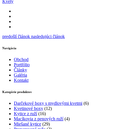
Kvety
predošlí článok
nasledujúci článok
Navigácia
Obchod
Portfólio
Články
Galéria
Kontakt
Kategórie produktov
6
Darčekové boxy s mydlovými kvetmi
6
12
produktov
Kvetinové boxy
12
16
produktov
Kytice z ruží
16
produktov
4
Macíkovia z penových ruží
4
29
produkty
Miešané kytice
29
produktov
3