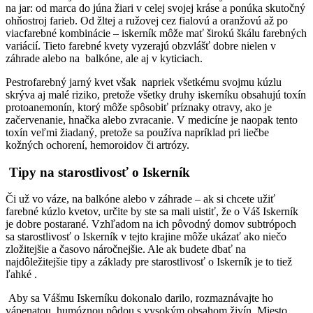
na jar: od marca do júna žiari v celej svojej kráse a ponúka skutočný
ohňostroj farieb. Od žltej a ružovej cez fialovú a oranžovú až po
viacfarebné kombinácie – iskerník môže mať širokú škálu farebných
variácií. Tieto farebné kvety vyzerajú obzvlášť dobre nielen v
záhrade alebo na balkóne, ale aj v kyticiach.
Pestrofarebný jarný kvet však napriek všetkému svojmu kúzlu
skrýva aj malé riziko, pretože všetky druhy iskerníku obsahujú toxín
protoanemonín, ktorý môže spôsobiť príznaky otravy, ako je
začervenanie, hnačka alebo zvracanie. V medicíne je naopak tento
toxín veľmi žiadaný, pretože sa používa napríklad pri liečbe
kožných ochorení, hemoroidov či artrózy.
Tipy na starostlivosť o Iskerník
Či už vo váze, na balkóne alebo v záhrade – ak si chcete užiť
farebné kúzlo kvetov, určite by ste sa mali uistiť, že o Váš Iskerník
je dobre postarané. Vzhľadom na ich pôvodný domov subtrópoch
sa starostlivosť o Iskerník v tejto krajine môže ukázať ako niečo
zložitejšie a časovo náročnejšie. Ale ak budete dbať na
najdôležitejšie tipy a základy pre starostlivosť o Iskerník je to tiež
ľahké .
Aby sa Vášmu Iskerníku dokonalo darilo, rozmaznávajte ho
vápenatou, humóznou pôdou s vysokým obsahom živín. Miesto