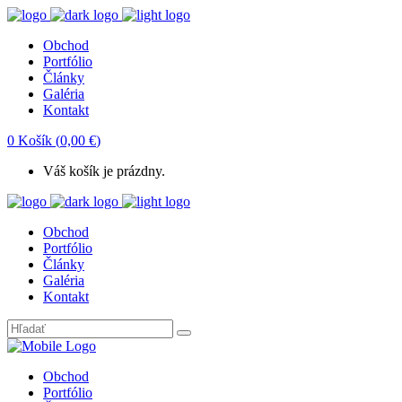
Obchod
Portfólio
Články
Galéria
Kontakt
0
Košík
(
0,00
€
)
Váš košík je prázdny.
Obchod
Portfólio
Články
Galéria
Kontakt
Obchod
Portfólio