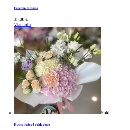
Farebná fantázia
35,00
€
Viac info
Sold
Kytica ružové pohladenie