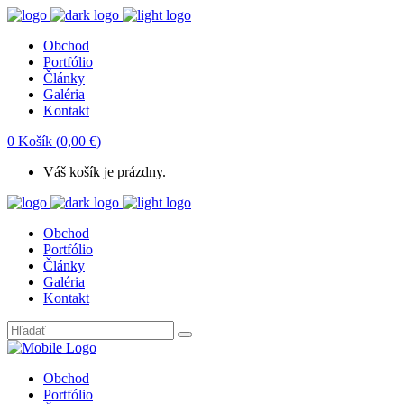
Obchod
Portfólio
Články
Galéria
Kontakt
0
Košík
(
0,00
€
)
Váš košík je prázdny.
Obchod
Portfólio
Články
Galéria
Kontakt
Obchod
Portfólio