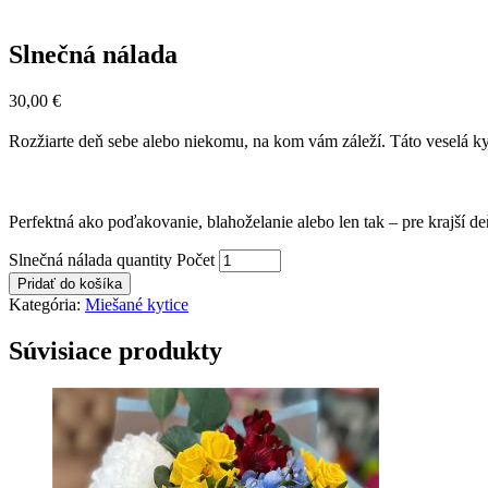
Slnečná nálada
30,00
€
Rozžiarte deň sebe alebo niekomu, na kom vám záleží. Táto veselá ky
Perfektná ako poďakovanie, blahoželanie alebo len tak – pre krajší de
Slnečná nálada quantity
Počet
Pridať do košíka
Kategória:
Miešané kytice
Súvisiace produkty