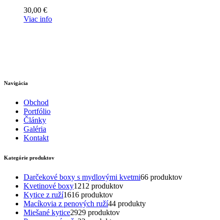
30,00
€
Viac info
Navigácia
Obchod
Portfólio
Články
Galéria
Kontakt
Kategórie produktov
Darčekové boxy s mydlovými kvetmi
6
6 produktov
Kvetinové boxy
12
12 produktov
Kytice z ruží
16
16 produktov
Macíkovia z penových ruží
4
4 produkty
Miešané kytice
29
29 produktov