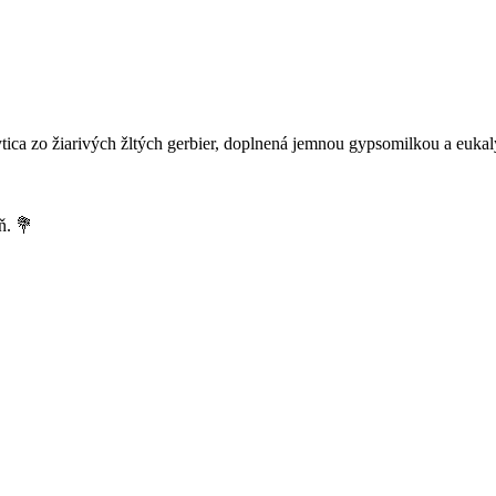
tica zo žiarivých žltých gerbier, doplnená jemnou gypsomilkou a eukal
ň. 💐