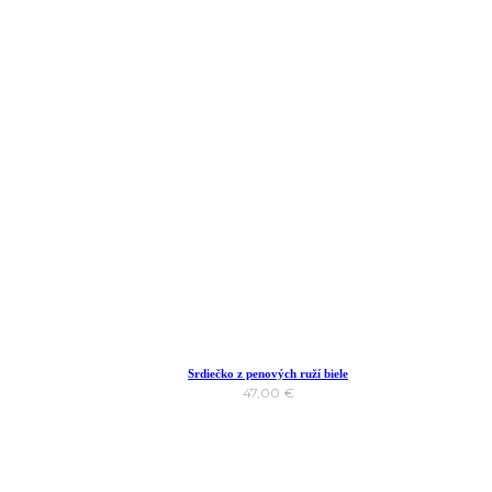
Srdiečko z penových ruží biele
47,00
€