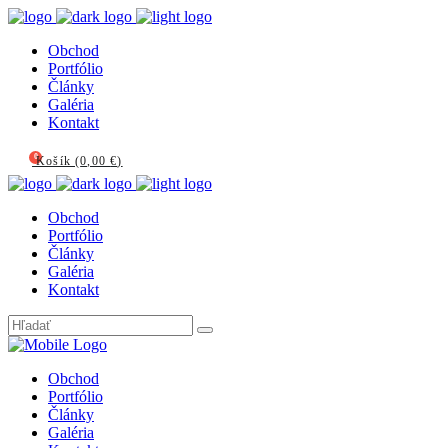
Obchod
Portfólio
Články
Galéria
Kontakt
0
Košík
(
0,00
€
)
Obchod
Portfólio
Články
Galéria
Kontakt
Obchod
Portfólio
Články
Galéria