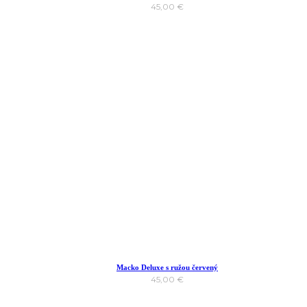
45,00
€
Macko Deluxe s ružou červený
45,00
€