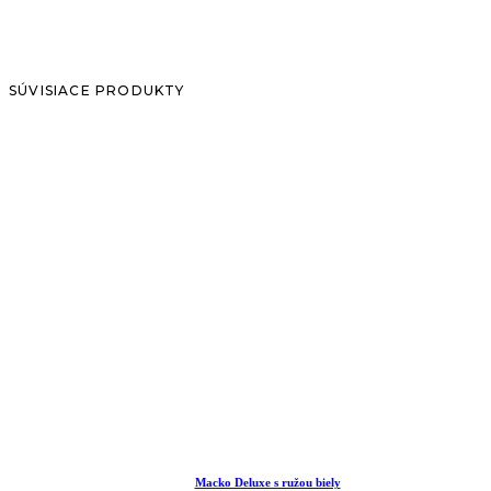
SÚVISIACE PRODUKTY
Macko Deluxe s ružou biely