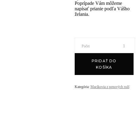
Poprípade Vám môžeme
napísať prianie podľa Vášho
želania.
Macko
Počet
Deluxe
PRIDAŤ DO
KOŠÍKA
s
Kategória:
Macíkovia z penových ruží
ružou
ružový
quantity