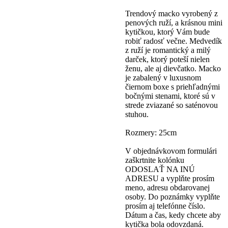
Trendový macko vyrobený z
penových ruží, a krásnou mini
kytičkou, ktorý Vám bude
robiť radosť večne. Medvedík
z ruží je romantický a milý
darček, ktorý poteší nielen
ženu, ale aj dievčatko. Macko
je zabalený v luxusnom
čiernom boxe s priehľadnými
bočnými stenami, ktoré sú v
strede zviazané so saténovou
stuhou.
Rozmery: 25cm
V objednávkovom formulári
zaškrtnite kolónku
ODOSLAŤ NA INÚ
ADRESU a vyplňte prosím
meno, adresu obdarovanej
osoby. Do poznámky vyplňte
prosím aj telefónne číslo.
Dátum a čas, kedy chcete aby
kytička bola odovzdaná.