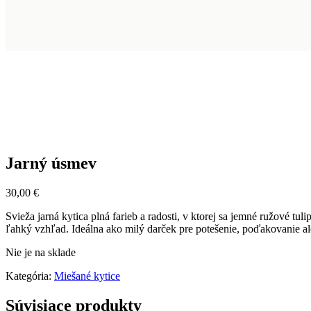
Jarný úsmev
30,00
€
Svieža jarná kytica plná farieb a radosti, v ktorej sa jemné ružové t
ľahký vzhľad. Ideálna ako milý darček pre potešenie, poďakovanie al
Nie je na sklade
Kategória:
Miešané kytice
Súvisiace produkty