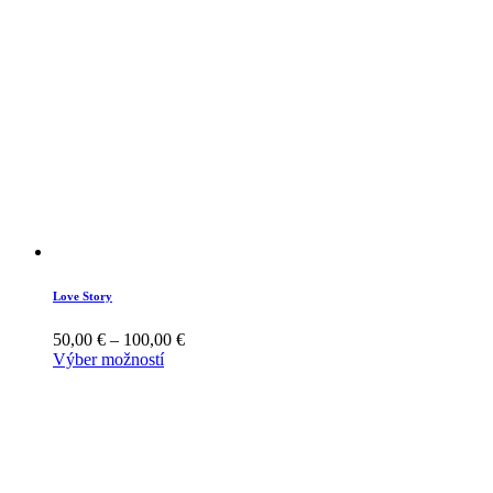
Love Story
50,00
€
–
100,00
€
Výber možností
This
product
has
multiple
variants.
The