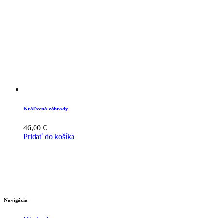
options
may
be
chosen
on
the
product
page
Kráľovná záhrady
46,00
€
Pridať do košíka
Navigácia