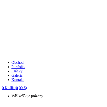
Obchod
Portfólio
Články
Galéria
Kontakt
0
Košík
(
0,00
€
)
Váš košík je prázdny.