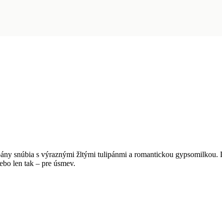
ulipány snúbia s výraznými žltými tulipánmi a romantickou gypsomilkou.
ebo len tak – pre úsmev.