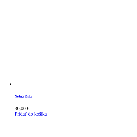
product
has
multiple
variants.
The
options
may
be
chosen
on
the
product
page
Nežná láska
30,00
€
Pridať do košíka